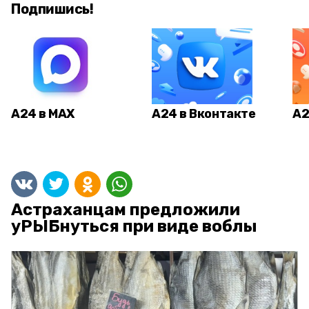
Подпишись!
А24 в MAX
А24 в Вконтакте
А2
Астраханцам предложили
уРЫБнуться при виде воблы