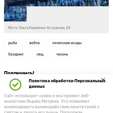
Фото: Ольга Корженко Астрахань 24
рыба
вобла
селенские исады
базаринг
лещ
чехонь
Подпишись!
Политика обработки Персональных
данных
Сайт использует cookie и инструмент веб-
аналитики Яндекс.Метрика. Это позволяет
анализировать взаимодействие посетителей с
А24 в MAX
А24 в Вконтакте
А2
сайтом и делать его лучше. Продолжая