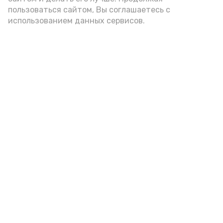
пользоваться сайтом, Вы соглашаетесь с
использованием данных сервисов.
Астраханцам дали алгоритм
действий при ракетной
опасности
7 августа , 14:00
Безопасность
Фото:
Астрахань 24