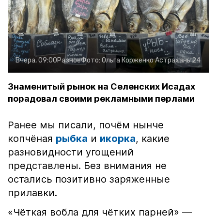
Вчера, 09:00
Разное
Фото:
Ольга Корженко
Астрахань 24
Знаменитый рынок на Селенских Исадах
порадовал своими рекламными перлами
Ранее мы писали, почём нынче
копчёная
рыбка
и
икорка
, какие
разновидности угощений
представлены. Без внимания не
остались позитивно заряженные
прилавки.
«Чёткая вобла для чётких парней» —