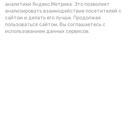
аналитики Яндекс.Метрика. Это позволяет
анализировать взаимодействие посетителей с
А24 в MAX
А24 в Вконтакте
А2
сайтом и делать его лучше. Продолжая
пользоваться сайтом, Вы соглашаетесь с
использованием данных сервисов.
Астраханцам дали алгоритм
действий при ракетной
опасности