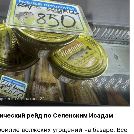
орженко
Астрахань 24
ический рейд по Селенским Исадам
билие волжских угощений на базаре. Все