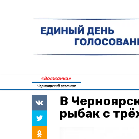
В Черноярс
рыбак с тр