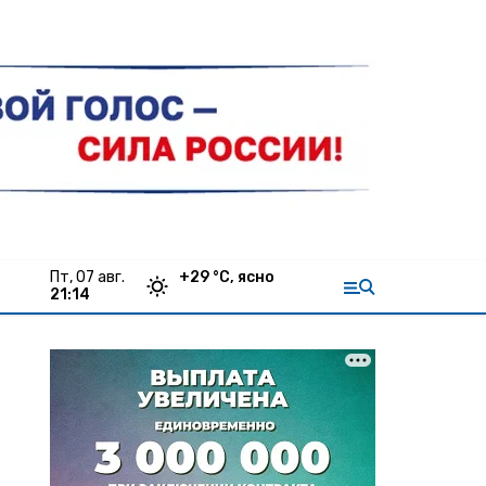
пт, 07 авг.
+
29
°С,
ясно
21:14