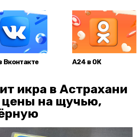
в Вконтакте
А24 в ОК
ит икра в Астрахани
: цены на щучью,
чёрную