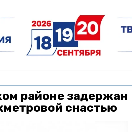
ком районе задержан
ёхметровой снастью