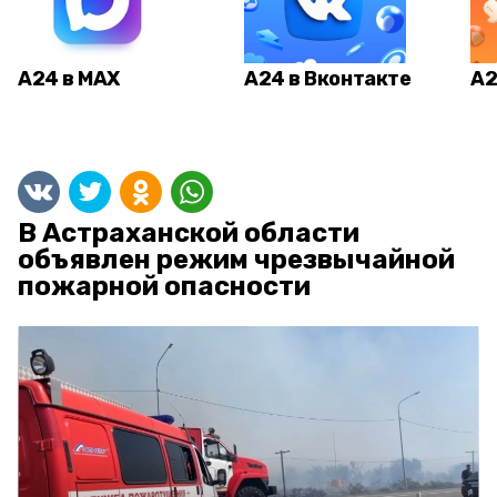
А24 в MAX
А24 в Вконтакте
А2
В Астраханской области
объявлен режим чрезвычайной
пожарной опасности