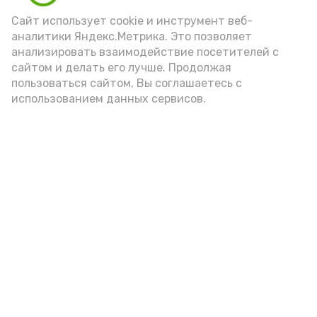
порцией икры считается 30-50 граммов
(2-3 ложки). При этом следует обратить
Сайт использует cookie и инструмент веб-
аналитики Яндекс.Метрика. Это позволяет
внимание на хлеб, с которым она
анализировать взаимодействие посетителей с
подаётся: лучше выбирать
сайтом и делать его лучше. Продолжая
цельнозерновой, с мукой грубого
пользоваться сайтом, Вы соглашаетесь с
использованием данных сервисов.
помола. Есть икру следует в первой
половине дня. Кстати, полезнее для
здоровья сопроводить такой бутерброд
сочными овощами, свежей зеленью и
отварным яйцом.