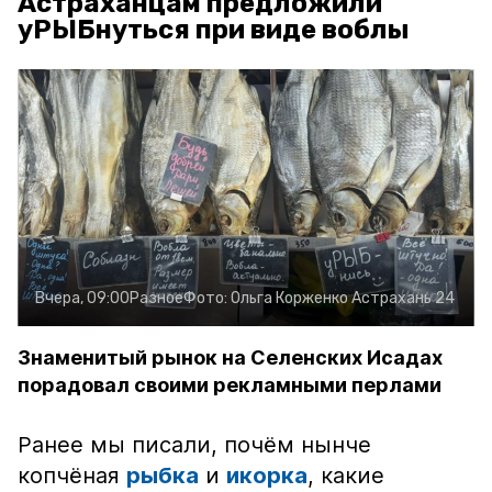
Астраханцам предложили
уРЫБнуться при виде воблы
Вчера, 09:00
Разное
Фото:
Ольга Корженко
Астрахань 24
Знаменитый рынок на Селенских Исадах
порадовал своими рекламными перлами
Ранее мы писали, почём нынче
копчёная
рыбка
и
икорка
, какие