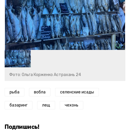
Фото: Ольга Корженко Астрахань 24
рыба
вобла
селенские исады
базаринг
лещ
чехонь
Подпишись!