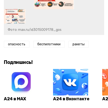
Фото: max.ru/id3015009178_gos
опасность
беспилотники
ракеты
Подпишись!
А24 в MAX
А24 в Вконтакте
А2