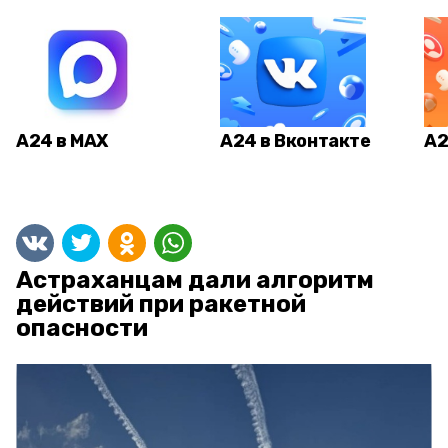
А24 в MAX
А24 в Вконтакте
А2
Астраханцам дали алгоритм
действий при ракетной
опасности