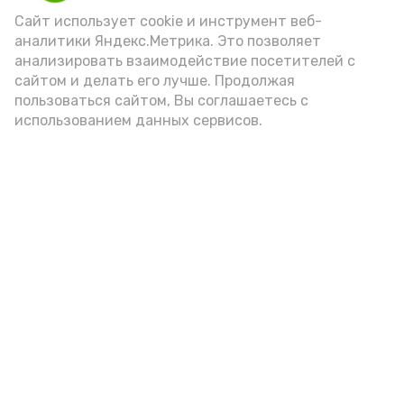
Видео: управление пресс-службы и информации
Сайт использует cookie и инструмент веб-
администрации губернатора АО
аналитики Яндекс.Метрика. Это позволяет
анализировать взаимодействие посетителей с
сайтом и делать его лучше. Продолжая
год единства народов
закон
пользоваться сайтом, Вы соглашаетесь с
использованием данных сервисов.
Подпишись!
А24 в MAX
А24 в Вконтакте
А2