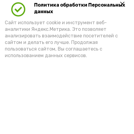
Политика обработки Персональных
данных
Сайт использует cookie и инструмент веб-
аналитики Яндекс.Метрика. Это позволяет
анализировать взаимодействие посетителей с
А24 в MAX
А24 в Вконтакте
А2
сайтом и делать его лучше. Продолжая
пользоваться сайтом, Вы соглашаетесь с
использованием данных сервисов.
«Сервисы Астраханской
области» теперь доступны в
приложении MAX