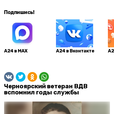
Подпишись!
А24 в MAX
А24 в Вконтакте
А2
Черноярский ветеран ВДВ
вспомнил годы службы