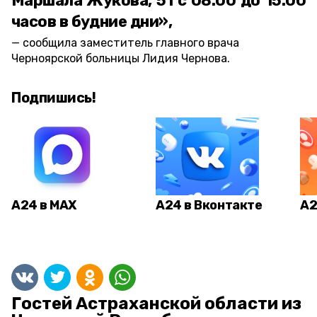
Маршала Жукова, 51 с 08.00 до 15.00
часов в будние дни»,
сообщила заместитель главного врача
Черноярской больницы Лидия Чернова.
Подпишись!
А24 в MAX
А24 в Вконтакте
А2
Гостей Астраханской области из