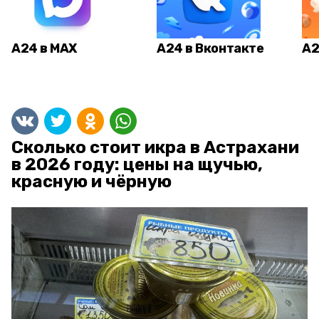
А24 в MAX
А24 в Вконтакте
А2
Сколько стоит икра в Астрахани
в 2026 году: цены на щучью,
красную и чёрную