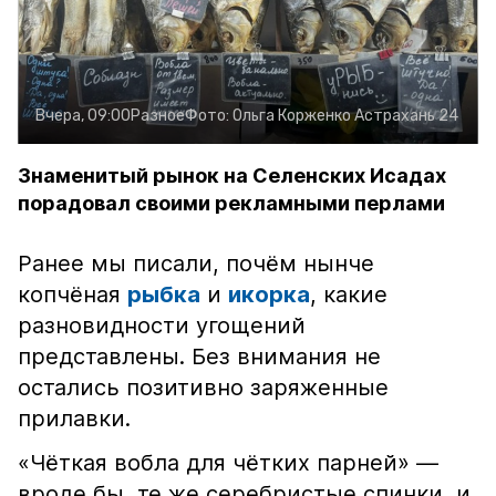
Вчера, 09:00
Разное
Фото:
Ольга Корженко
Астрахань 24
Знаменитый рынок на Селенских Исадах
порадовал своими рекламными перлами
Ранее мы писали, почём нынче
копчёная
рыбка
и
икорка
, какие
разновидности угощений
представлены. Без внимания не
остались позитивно заряженные
прилавки.
«Чёткая вобла для чётких парней» —
вроде бы, те же серебристые спинки, и