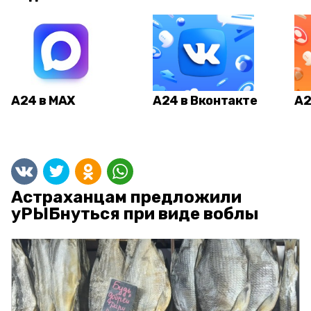
А24 в MAX
А24 в Вконтакте
А2
Астраханцам предложили
уРЫБнуться при виде воблы