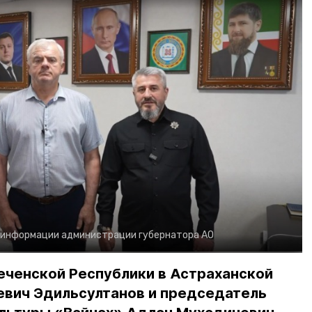
 информации администрации губернатора АО
еченской Республики в Астраханской
евич Эдильсултанов и председатель