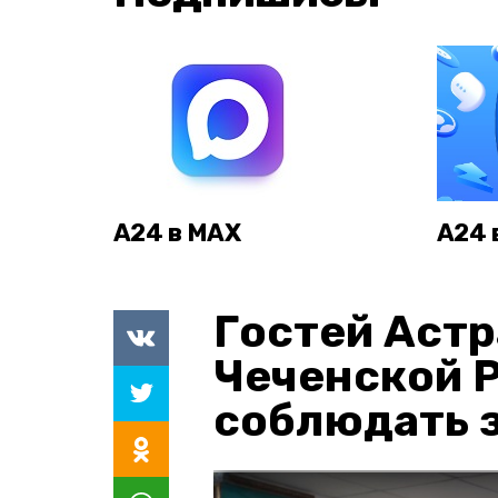
А24 в MAX
А24 
Гостей Астр
Чеченской 
соблюдать з