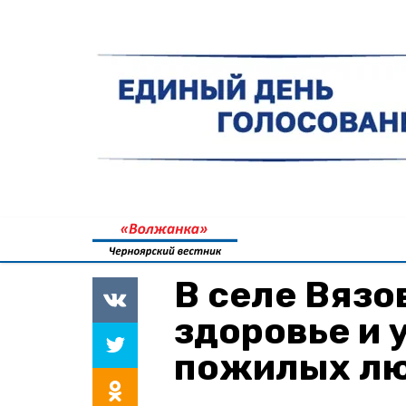
В селе Вязо
здоровье и 
пожилых л