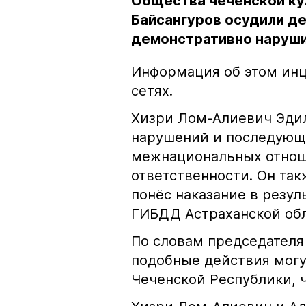
Общества чеченской ку
Байсангуров осудили де
демонстративно наруши
Информация об этом инц
сетях.
Хизри Лом-Алиевич Эдил
нарушений и последующе
межнациональных отноше
ответственности. Он та
понёс наказание в резу
ГИБДД Астраханской обл
По словам председателя
подобные действия могу
Чеченской Республики, 