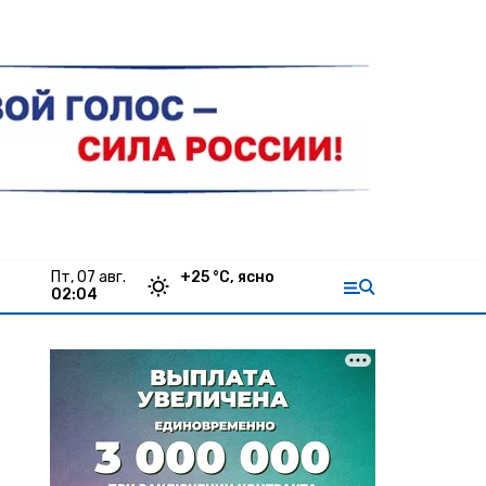
пт, 07 авг.
+
25
°С,
ясно
02:04