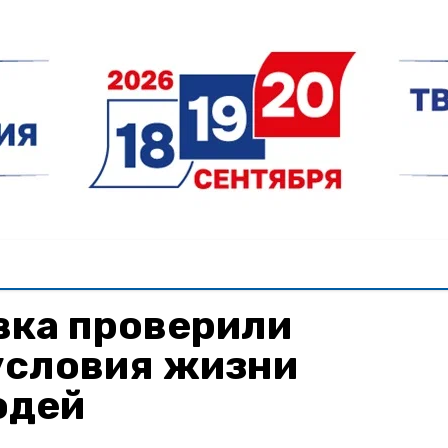
вка проверили
условия жизни
юдей