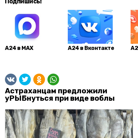
Подпишись!
А24 в MAX
А24 в Вконтакте
А2
Астраханцам предложили
уРЫБнуться при виде воблы