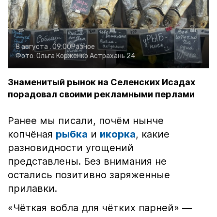
8 августа , 09:00
Разное
Фото:
Ольга Корженко
Астрахань 24
Знаменитый рынок на Селенских Исадах
порадовал своими рекламными перлами
Ранее мы писали, почём нынче
копчёная
рыбка
и
икорка
, какие
разновидности угощений
представлены. Без внимания не
остались позитивно заряженные
прилавки.
«Чёткая вобла для чётких парней» —