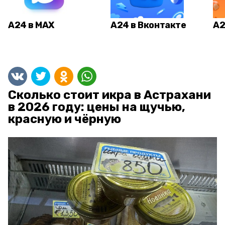
А24 в MAX
А24 в Вконтакте
А2
Сколько стоит икра в Астрахани
в 2026 году: цены на щучью,
красную и чёрную