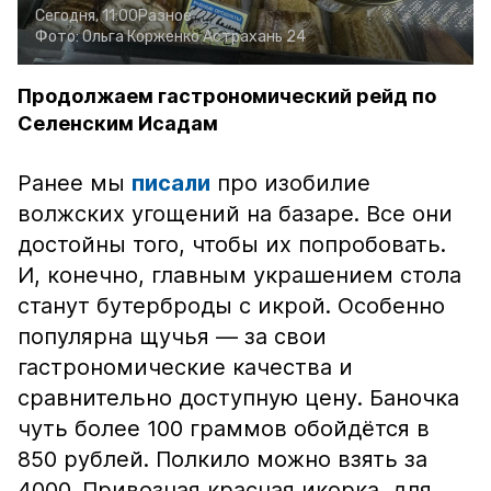
Сегодня, 11:00
Разное
Фото:
Ольга Корженко
Астрахань 24
Продолжаем гастрономический рейд по
Селенским Исадам
Ранее мы
писали
про изобилие
волжских угощений на базаре. Все они
достойны того, чтобы их попробовать.
И, конечно, главным украшением стола
станут бутерброды с икрой. Особенно
популярна щучья — за свои
гастрономические качества и
сравнительно доступную цену. Баночка
чуть более 100 граммов обойдётся в
850 рублей. Полкило можно взять за
4000. Привозная красная икорка, для