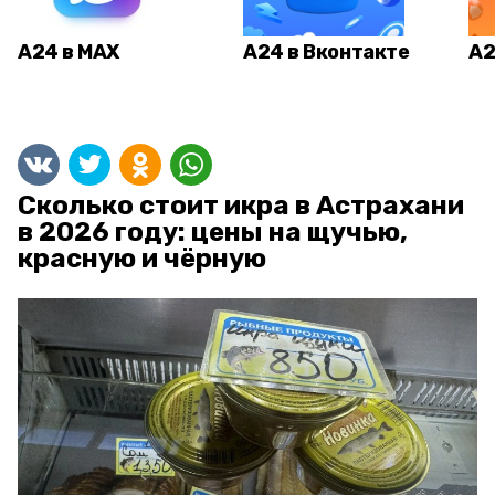
А24 в MAX
А24 в Вконтакте
А2
Сколько стоит икра в Астрахани
в 2026 году: цены на щучью,
красную и чёрную