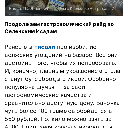
Вчера, 11:00
Разное
Фото:
Ольга Корженко
Астрахань 24
Продолжаем гастрономический рейд по
Селенским Исадам
Ранее мы
писали
про изобилие
волжских угощений на базаре. Все они
достойны того, чтобы их попробовать.
И, конечно, главным украшением стола
станут бутерброды с икрой. Особенно
популярна щучья — за свои
гастрономические качества и
сравнительно доступную цену. Баночка
чуть более 100 граммов обойдётся в
850 рублей. Полкило можно взять за
4000. Привозная красная икорка, для