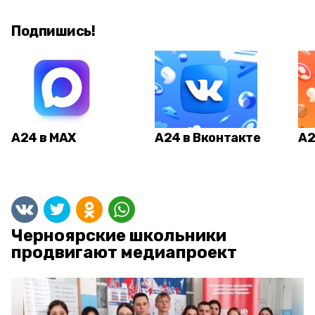
Подпишись!
А24 в MAX
А24 в Вконтакте
А2
Черноярские школьники
продвигают медиапроект