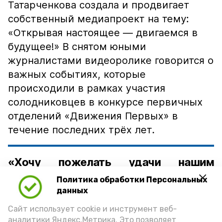
Татарченкова создала и продвигает
собственный медиапроект на тему:
«Открывая настоящее — двигаемся в
будущее!» В снятом юными
журналистами видеоролике говорится о
важных событиях, которые
происходили в рамках участия
солодниковцев в конкурсе первичных
отделений «Движения Первых» в
течение последних трёх лет.
«Хочу пожелать удачи нашим
ребятам! Мы верим в вашу победу!
Политика обработки Персональных
А обращаясь к нашим уважаемым
данных
подписчикам, хочу попросить вас —
Сайт использует cookie и инструмент веб-
аналитики Яндекс.Метрика. Это позволяет
обязательно комментируйте наши