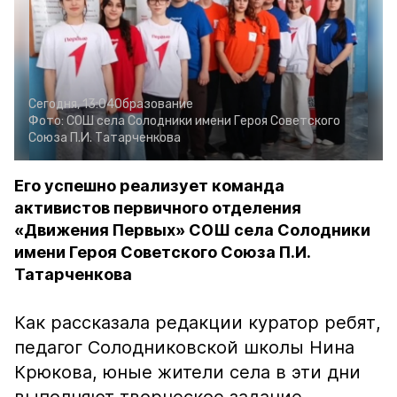
Сегодня, 13:04
Образование
Фото:
СОШ села Солодники имени Героя Советского
Союза П.И. Татарченкова
Его успешно реализует команда
активистов первичного отделения
«Движения Первых» СОШ села Солодники
имени Героя Советского Союза П.И.
Татарченкова
Как рассказала редакции куратор ребят,
педагог Солодниковской школы Нина
Крюкова, юные жители села в эти дни