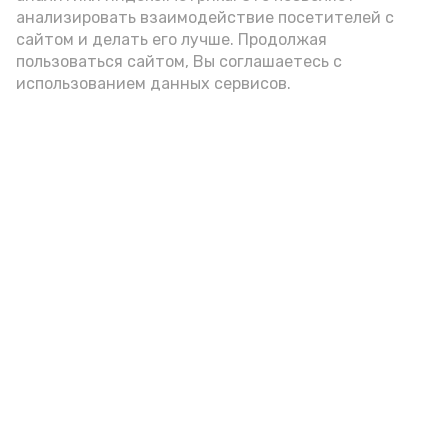
анализировать взаимодействие посетителей с
работы и не забывайте ставить нам
сайтом и делать его лучше. Продолжая
лайки!» — подчеркнула педагог.
пользоваться сайтом, Вы соглашаетесь с
использованием данных сервисов.
Подпишись!
А24 в MAX
А24 в Вконтакте
А2
В черноярском суде подвели
итоги работы