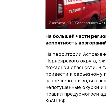
3 августа , 10:00
Безопасность
Фот
На большей части регио
вероятность возгораний
На территории Астрахан
Черноярского округа, о
пожарной опасности. В 
привести к серьёзному 
запрещено разводить кос
непотушенные окурки и 
правил предусмотрен ад
КоАП РФ.