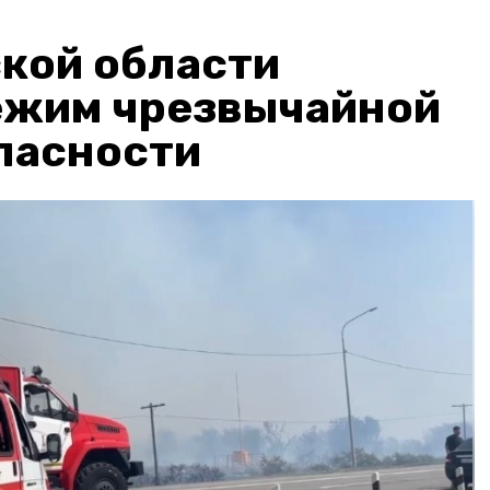
кой области
ежим чрезвычайной
пасности