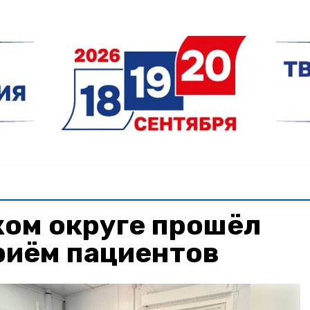
ком округе прошёл
риём пациентов