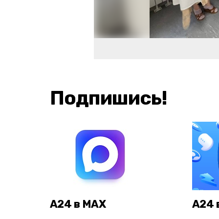
Подпишись!
А24 в MAX
А24 