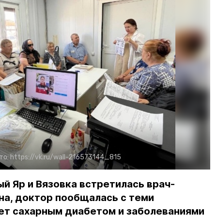
то:
https://vk.ru/wall-216573144_815
й Яр и Вязовка встретилась врач-
на, доктор пообщалась с теми
ает сахарным диабетом и заболеваниями