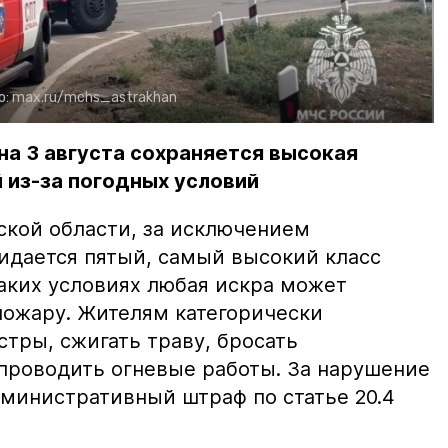
о:
max.ru/mchs_astrakhan
на 3 августа сохраняется высокая
 из-за погодных условий
ской области, за исключением
жидается пятый, самый высокий класс
таких условиях любая искра может
пожару. Жителям категорически
тры, сжигать траву, бросать
проводить огневые работы. За нарушение
министративный штраф по статье 20.4