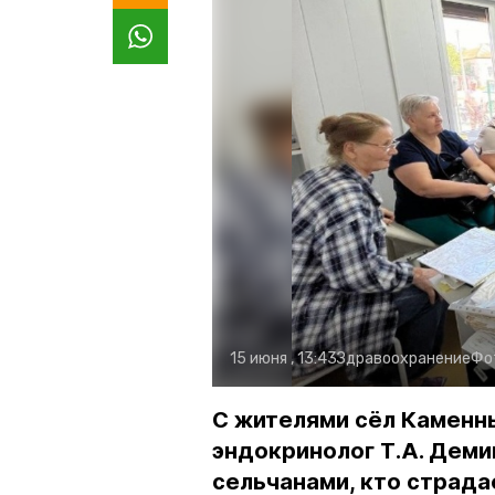
15 июня , 13:43
Здравоохранение
Фо
С жителями сёл Каменны
эндокринолог Т.А. Деми
сельчанами, кто страд