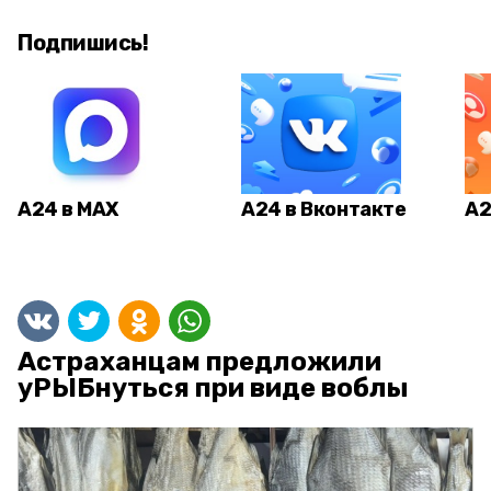
Подпишись!
А24 в MAX
А24 в Вконтакте
А2
Астраханцам предложили
уРЫБнуться при виде воблы