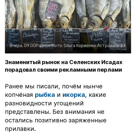
Вчера, 09:00
Разное
Фото:
Ольга Корженко
Астрахань 24
Знаменитый рынок на Селенских Исадах
порадовал своими рекламными перлами
Ранее мы писали, почём нынче
копчёная
рыбка
и
икорка
, какие
разновидности угощений
представлены. Без внимания не
остались позитивно заряженные
прилавки.