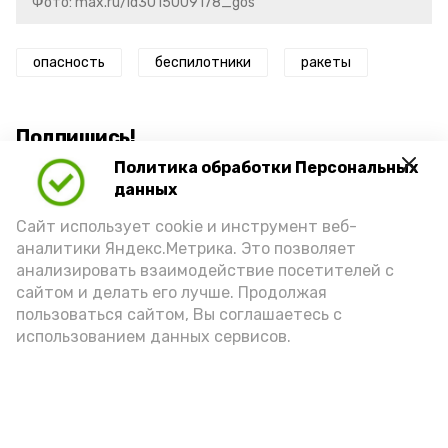
Фото: max.ru/id3015009178_gos
опасность
беспилотники
ракеты
Подпишись!
Политика обработки Персональных
данных
Сайт использует cookie и инструмент веб-
аналитики Яндекс.Метрика. Это позволяет
анализировать взаимодействие посетителей с
А24 в MAX
А24 в Вконтакте
А2
сайтом и делать его лучше. Продолжая
пользоваться сайтом, Вы соглашаетесь с
использованием данных сервисов.
Гостей Астраханской области из