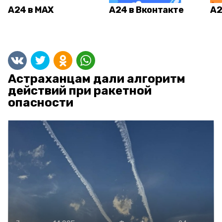
А24 в MAX
А24 в Вконтакте
А2
Астраханцам дали алгоритм
действий при ракетной
опасности