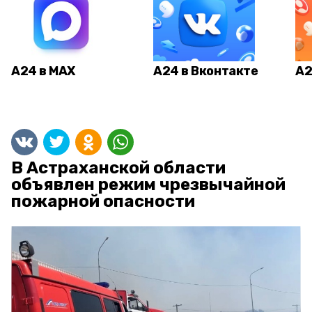
А24 в MAX
А24 в Вконтакте
А2
В Астраханской области
объявлен режим чрезвычайной
пожарной опасности