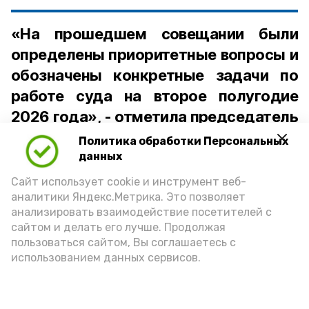
«На прошедшем совещании были
определены приоритетные вопросы и
обозначены конкретные задачи по
работе суда на второе полугодие
2026 года», - отметила председатель
суда О.А. Серебренникова.
Политика обработки Персональных
данных
Подпишись!
Сайт использует cookie и инструмент веб-
аналитики Яндекс.Метрика. Это позволяет
анализировать взаимодействие посетителей с
сайтом и делать его лучше. Продолжая
пользоваться сайтом, Вы соглашаетесь с
использованием данных сервисов.
А24 в MAX
А24 в Вконтакте
А2