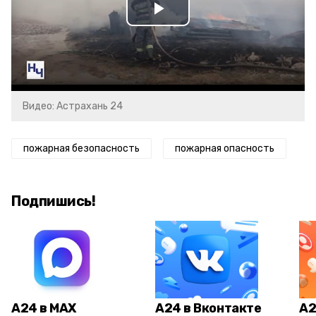
Play
Video
Видео: Астрахань 24
пожарная безопасность
пожарная опасность
Подпишись!
А24 в MAX
А24 в Вконтакте
А2