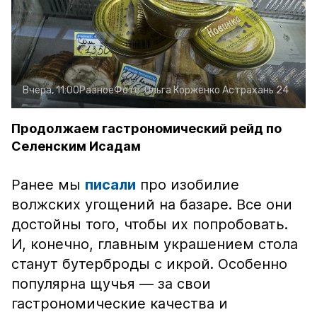
Вчера, 11:00
Разное
Фото:
Ольга Корженко
Астрахань 24
Продолжаем гастрономический рейд по
Селенским Исадам
Ранее мы
писали
про изобилие
волжских угощений на базаре. Все они
достойны того, чтобы их попробовать.
И, конечно, главным украшением стола
станут бутерброды с икрой. Особенно
популярна щучья — за свои
гастрономические качества и