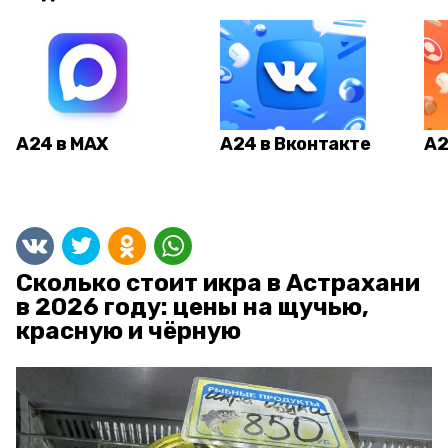
А24 в MAX
А24 в Вконтакте
А2
Сколько стоит икра в Астрахани
в 2026 году: цены на щучью,
красную и чёрную