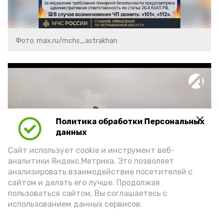
Фото: max.ru/mchs_astrakhan
Политика обработки Персональных
Play
данных
Video
Сайт использует cookie и инструмент веб-
аналитики Яндекс.Метрика. Это позволяет
анализировать взаимодействие посетителей с
сайтом и делать его лучше. Продолжая
Видео: Астрахань 24
пользоваться сайтом, Вы соглашаетесь с
использованием данных сервисов.
пожарная безопасность
пожарная опасность