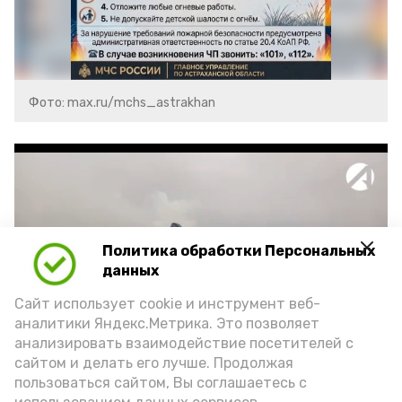
Фото: max.ru/mchs_astrakhan
Политика обработки Персональных
Play
данных
Video
Сайт использует cookie и инструмент веб-
аналитики Яндекс.Метрика. Это позволяет
анализировать взаимодействие посетителей с
сайтом и делать его лучше. Продолжая
Видео: Астрахань 24
пользоваться сайтом, Вы соглашаетесь с