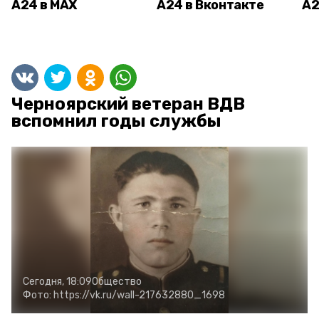
А24 в MAX
А24 в Вконтакте
А2
Черноярский ветеран ВДВ
вспомнил годы службы
Сегодня, 18:09
Общество
Фото:
https://vk.ru/wall-217632880_1698