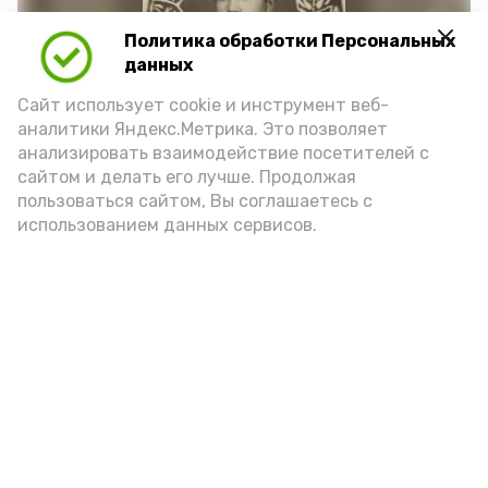
Политика обработки Персональных
данных
Сайт использует cookie и инструмент веб-
аналитики Яндекс.Метрика. Это позволяет
анализировать взаимодействие посетителей с
сайтом и делать его лучше. Продолжая
Фото: https://vk.ru/wall-217632880_1698
пользоваться сайтом, Вы соглашаетесь с
использованием данных сервисов.
Подпишись!
А24 в MAX
А24 в Вконтакте
А2