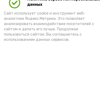
Для взрослого человека безопасной
данных
порцией икры считается 30-50 граммов
(2-3 ложки). При этом следует обратить
Сайт использует cookie и инструмент веб-
аналитики Яндекс.Метрика. Это позволяет
внимание на хлеб, с которым она
анализировать взаимодействие посетителей с
подаётся: лучше выбирать
сайтом и делать его лучше. Продолжая
цельнозерновой, с мукой грубого
пользоваться сайтом, Вы соглашаетесь с
использованием данных сервисов.
помола. Есть икру следует в первой
половине дня. Кстати, полезнее для
здоровья сопроводить такой бутерброд
сочными овощами, свежей зеленью и
отварным яйцом.