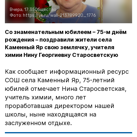
Вчера, 17:35
Общество
Фото:
https://vk.ru/wall-213789920_1776
Со знаменательным юбилеем – 75-м днём
рождения – поздравили жители села
Каменный Яр свою землячку, учителя
химии Нину Георгиевну Старосветскую
Как сообщает информационный ресурс
СОШ села Каменный Яр, 75-летний
юбилей отмечает Нина Старосветская,
учитель химии, много лет
проработавшая директором нашей
школы, ныне находящаяся на
заслуженном отдыхе.