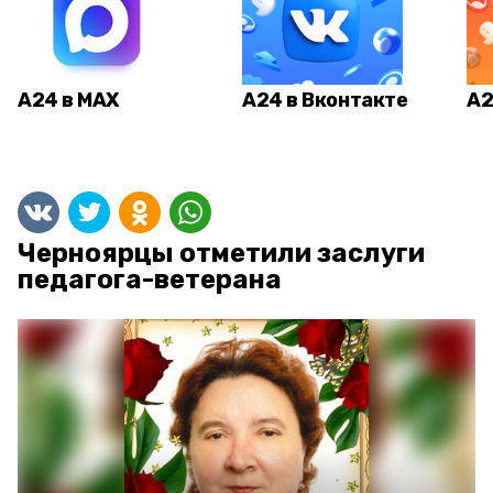
А24 в MAX
А24 в Вконтакте
А2
Черноярцы отметили заслуги
педагога-ветерана