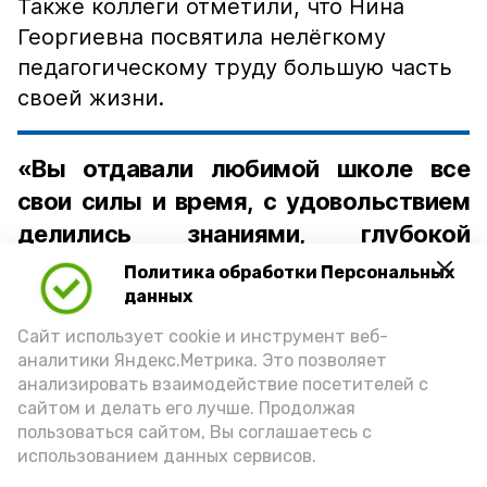
Также коллеги отметили, что Нина
Георгиевна посвятила нелёгкому
педагогическому труду большую часть
своей жизни.
«Вы отдавали любимой школе все
свои силы и время, с удовольствием
делились знаниями, глубокой
мудростью и большим накопленным
Политика обработки Персональных
опытом со своими учениками и
данных
коллегами, своим ученикам! И мы
Сайт использует cookie и инструмент веб-
аналитики Яндекс.Метрика. Это позволяет
безмерно вам за это благодарны!» —
анализировать взаимодействие посетителей с
подчеркнула директор школы
сайтом и делать его лучше. Продолжая
Наталья Бигоидзе.
пользоваться сайтом, Вы соглашаетесь с
использованием данных сервисов.