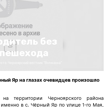
одитель без
 пешехода
ото:
Черноярский вестник "Волжанка"
рный Яр на глазах очевидцев произошло
 на территории Черноярского района
 именно в с. Чёрный Яр по улице 1-го Мая,