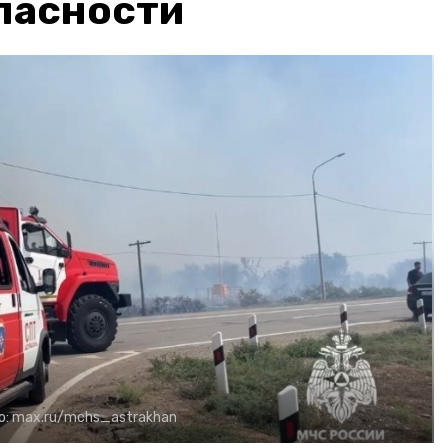
пасности
о:
max.ru/mchs_astrakhan