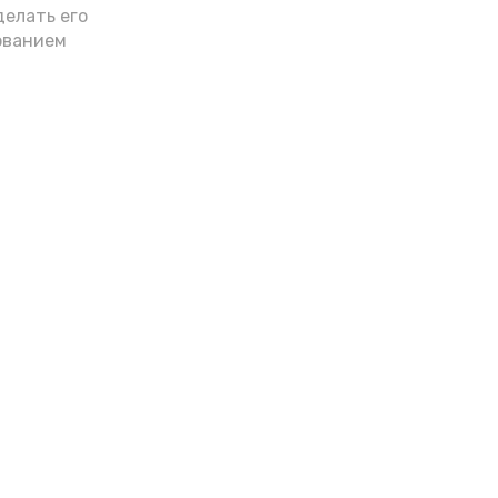
делать его
ованием
Лента новостей