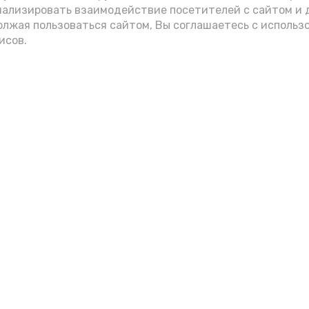
нализировать взаимодействие посетителей с сайтом и 
олжая пользоваться сайтом, Вы соглашаетесь с использ
исов.
Фото: max.ru/mchs_astrakhan
Play
Video