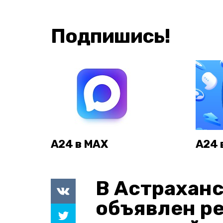
Подпишись!
А24 в MAX
А24 
В Астраханс
объявлен р