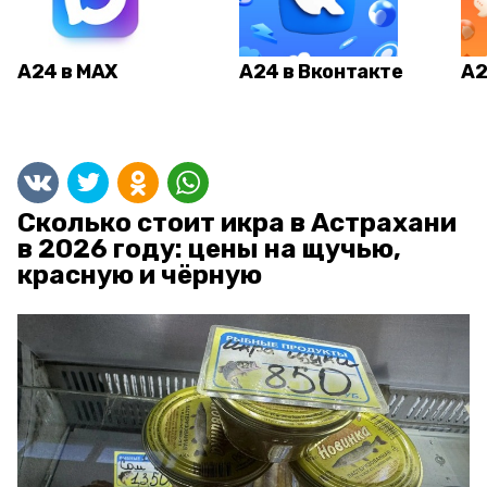
А24 в MAX
А24 в Вконтакте
А2
Сколько стоит икра в Астрахани
в 2026 году: цены на щучью,
красную и чёрную