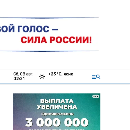
сб, 08 авг.
+
23
°С,
ясно
02:21