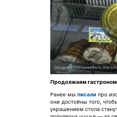
Сегодня, 11:00
Разное
Фото:
Ольга К
Продолжаем гастроном
Ранее мы
писали
про изо
они достойны того, чтоб
украшением стола стану
популярна щучья — за с