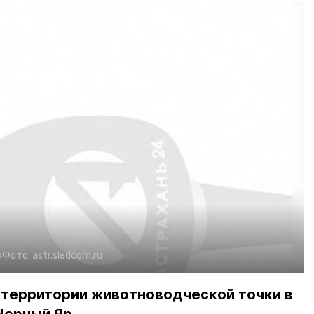
я
Фото:
astr.sledcom.ru
 территории животноводческой точки в