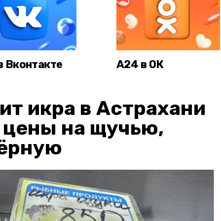
в Вконтакте
А24 в ОК
ит икра в Астрахани
: цены на щучью,
чёрную