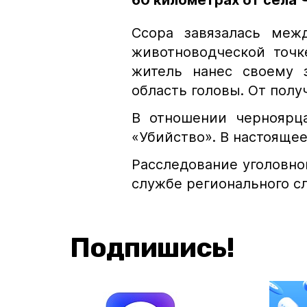
60 километрах от села 
Ссора завязалась меж
животноводческой точк
житель нанес своему 
область головы. От пол
В отношении черноярца
«Убийство». В настояще
Расследование уголовно
службе регионального с
Подпишись!