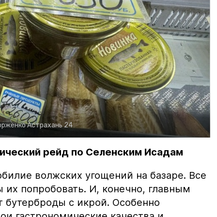
орженко
Астрахань 24
ический рейд по Селенским Исадам
билие волжских угощений на базаре. Все
ы их попробовать. И, конечно, главным
т бутерброды с икрой. Особенно
вои гастрономические качества и