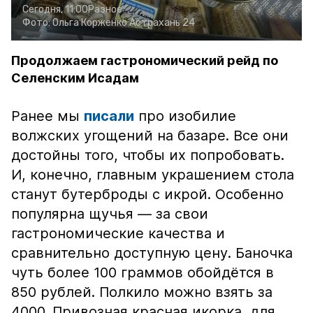
Сегодня, 11:00
Разное
Фото:
Ольга Корженко
Астрахань 24
Продолжаем гастрономический рейд по
Селенским Исадам
Ранее мы
писали
про изобилие
волжских угощений на базаре. Все они
достойны того, чтобы их попробовать.
И, конечно, главным украшением стола
станут бутерброды с икрой. Особенно
популярна щучья — за свои
гастрономические качества и
сравнительно доступную цену. Баночка
чуть более 100 граммов обойдётся в
850 рублей. Полкило можно взять за
4000. Привозная красная икорка, для