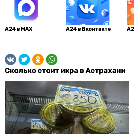
А24 в MAX
А24 в Вконтакте
А2
Сколько стоит икра в Астрахани