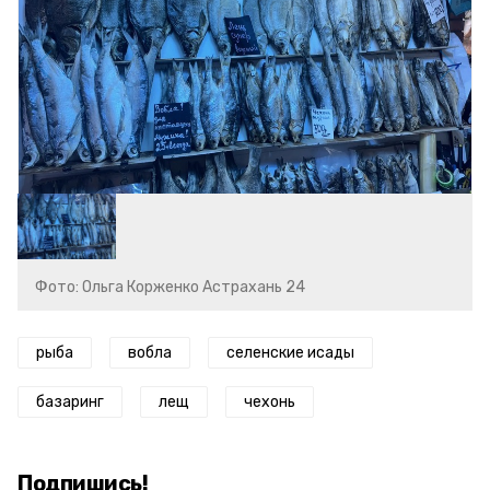
Фото: Ольга Корженко Астрахань 24
рыба
вобла
селенские исады
базаринг
лещ
чехонь
Подпишись!