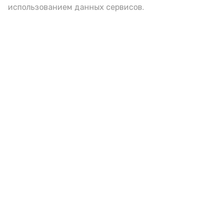
использованием данных сервисов.
Гостей Астраханской области из
Чеченской Республики призвали
соблюдать закон и порядок
6 августа , 16:15
Общество
Фото:
управление пресс-службы и информации
администрации губернатора АО