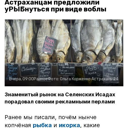
Астраханцам предложили
уРЫБнуться при виде воблы
Вчера, 09:00
Разное
Фото:
Ольга Корженко
Астрахань 24
Знаменитый рынок на Селенских Исадах
порадовал своими рекламными перлами
Ранее мы писали, почём нынче
копчёная
рыбка
и
икорка
, какие