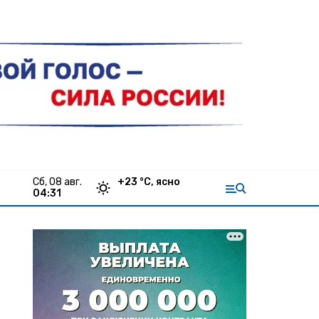
сб, 08 авг.
+
23
°С,
ясно
04:31