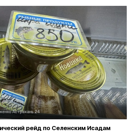
рженко
Астрахань 24
ический рейд по Селенским Исадам