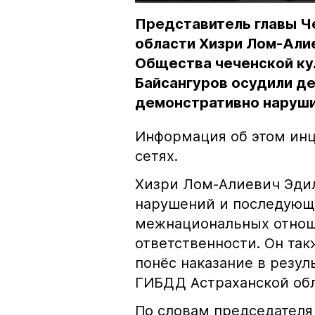
Представитель главы Ч
области Хизри Лом-Али
Общества чеченской ку
Байсангуров осудили де
демонстративно наруши
Информация об этом инц
сетях.
Хизри Лом-Алиевич Эдил
нарушений и последующе
межнациональных отноше
ответственности. Он та
понёс наказание в резу
ГИБДД Астраханской обл
По словам председателя