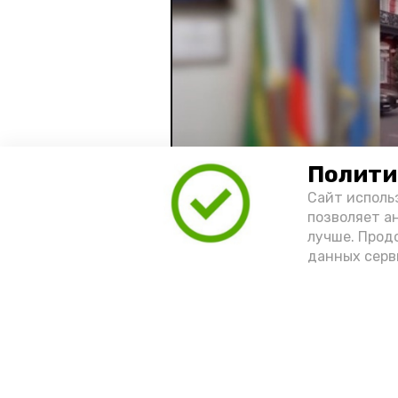
Полити
Сайт исполь
позволяет а
лучше. Прод
Видео: управление пресс-службы 
данных серв
год единства народов
зако
Подпишись!