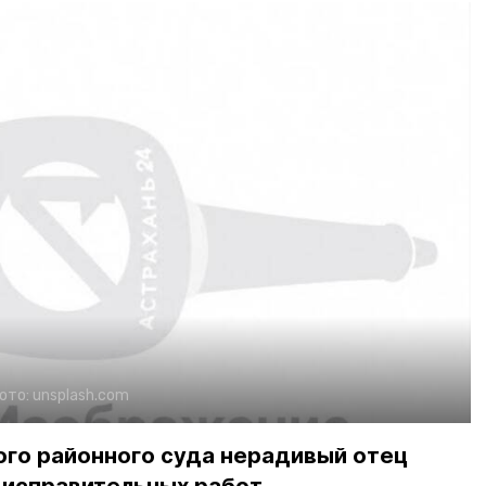
ото:
unsplash.com
го районного суда нерадивый отец