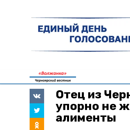
Отец из Чер
упорно не ж
алименты