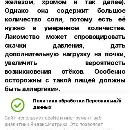
железом, хромом и так далее).
Однако она содержит большое
количество соли, потому есть её
нужно в умеренном количестве.
Лакомство может спровоцировать
скачки давления, дать
дополнительную нагрузку на почки,
увеличить вероятность
возникновения отёков. Особенно
осторожны с такой пищей должны
быть аллергики».
Политика обработки Персональных
Для взрослого человека безопасной
данных
порцией икры считается 30-50 граммов
(2-3 ложки). При этом следует обратить
Сайт использует cookie и инструмент веб-
аналитики Яндекс.Метрика. Это позволяет
внимание на хлеб, с которым она