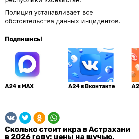
республики Узбекистан.
Полиция устанавливает все
обстоятельства данных инцидентов.
Подпишись!
А24 в MAX
А24 в Вконтакте
А2
Сколько стоит икра в Астрахани
в 2026 году: цены на щучью,