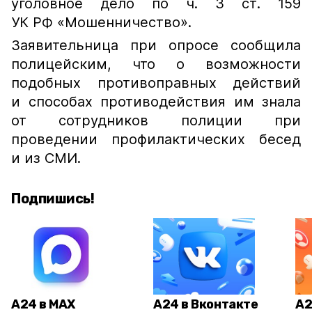
уголовное дело по ч. 3 ст. 159
УК РФ «Мошенничество».
Заявительница при опросе сообщила
полицейским, что о возможности
подобных противоправных действий
и способах противодействия им знала
от сотрудников полиции при
проведении профилактических бесед
и из СМИ.
Подпишись!
А24 в MAX
А24 в Вконтакте
А2