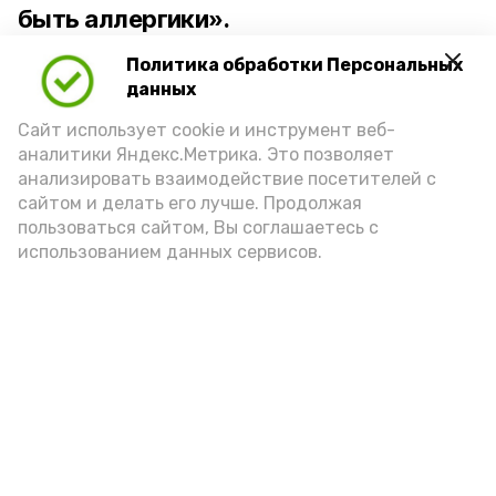
быть аллергики».
Политика обработки Персональных
Для взрослого человека безопасной
данных
порцией икры считается 30-50 граммов
(2-3 ложки). При этом следует обратить
Сайт использует cookie и инструмент веб-
аналитики Яндекс.Метрика. Это позволяет
внимание на хлеб, с которым она
анализировать взаимодействие посетителей с
подаётся: лучше выбирать
сайтом и делать его лучше. Продолжая
цельнозерновой, с мукой грубого
пользоваться сайтом, Вы соглашаетесь с
использованием данных сервисов.
помола. Есть икру следует в первой
половине дня. Кстати, полезнее для
здоровья сопроводить такой бутерброд
сочными овощами, свежей зеленью и
отварным яйцом.