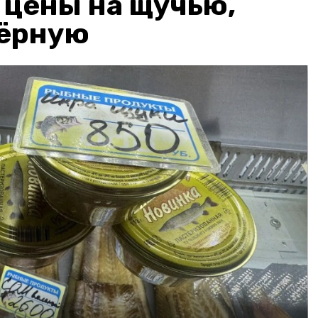
: цены на щучью,
чёрную