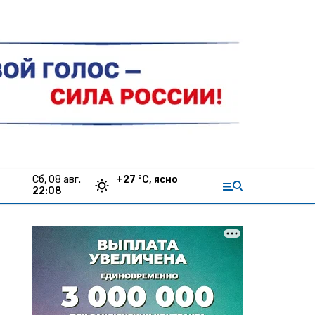
сб, 08 авг.
+
27
°С,
ясно
22:08