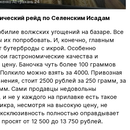
рженко
Астрахань 24
ический рейд по Селенским Исадам
билие волжских угощений на базаре. Все
ы их попробовать. И, конечно, главным
т бутерброды с икрой. Особенно
вои гастрономические качества и
цену. Баночка чуть более 100 граммов
 Полкило можно взять за 4000. Привозная
нения, стоит 2500 рублей за 250 грамм, за
амм. Сами продавцы недовольны
и не у каждого на прилавке есть такое
 икра, несмотря на высокую цену, не
 эксклюзивность полностью оправдывает
просят от 12 500 до 13 750 рублей.