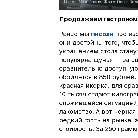
Вчера, 11:00
Разное
Фото:
Ольга Ко
Продолжаем гастроном
Ранее мы
писали
про изо
они достойны того, чтоб
украшением стола стану
популярна щучья — за с
сравнительно доступную 
обойдётся в 850 рублей.
красная икорка, для срав
10 тысяч отдают килогр
сложившейся ситуацией, 
лакомство. А вот чёрная
редкий гость на рынке:
стоимость. За 250 грамм 