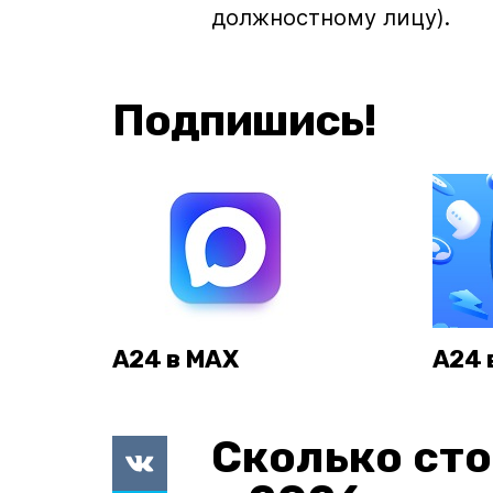
должностному лицу).
Подпишись!
А24 в MAX
А24 
Сколько сто