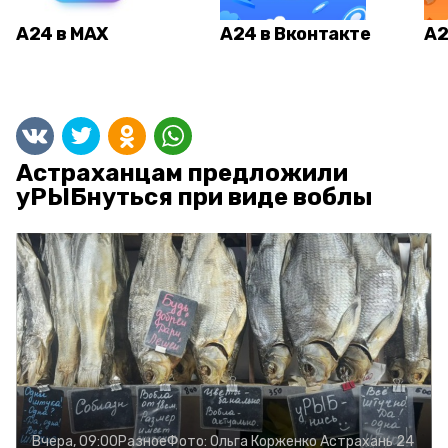
А24 в MAX
А24 в Вконтакте
А2
Астраханцам предложили
уРЫБнуться при виде воблы
Вчера, 09:00
Разное
Фото:
Ольга Корженко
Астрахань 24