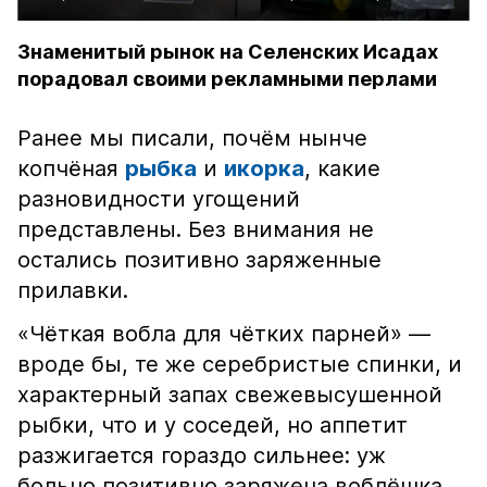
Знаменитый рынок на Селенских Исадах
порадовал своими рекламными перлами
Ранее мы писали, почём нынче
копчёная
рыбка
и
икорка
, какие
разновидности угощений
представлены. Без внимания не
остались позитивно заряженные
прилавки.
«Чёткая вобла для чётких парней» —
вроде бы, те же серебристые спинки, и
характерный запах свежевысушенной
рыбки, что и у соседей, но аппетит
разжигается гораздо сильнее: уж
больно позитивно заряжена воблёшка.