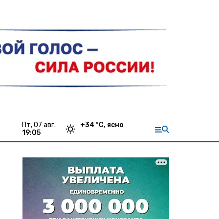
пт, 07 авг.
+
34
°С,
ясно
19:05