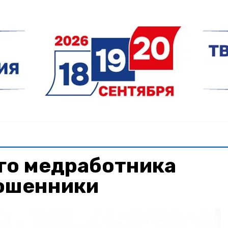
го медработника
ошенники