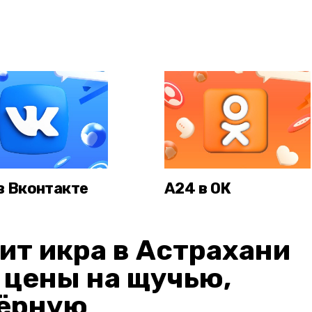
в Вконтакте
А24 в ОК
ит икра в Астрахани
: цены на щучью,
чёрную