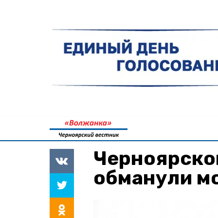
Черноярско
обманули м