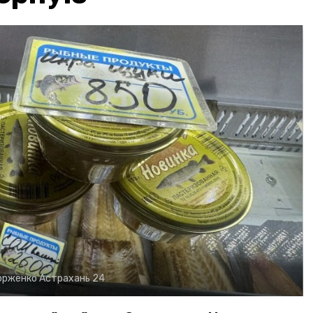
орженко
Астрахань 24