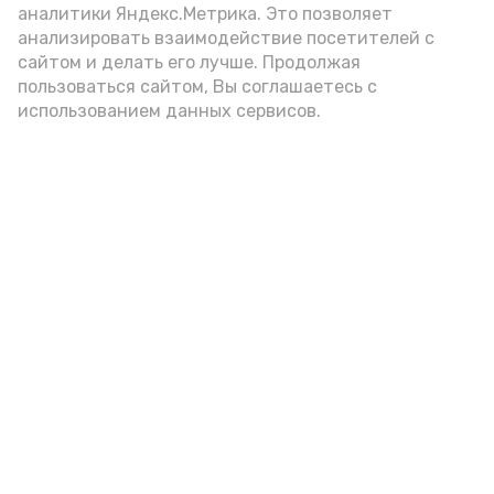
аналитики Яндекс.Метрика. Это позволяет
анализировать взаимодействие посетителей с
А24 в MAX
А24 в Вконтакте
А2
сайтом и делать его лучше. Продолжая
пользоваться сайтом, Вы соглашаетесь с
использованием данных сервисов.
Гостей Астраханской области из
Чеченской Республики призвали
соблюдать закон и порядок
6 августа , 16:15
Общество