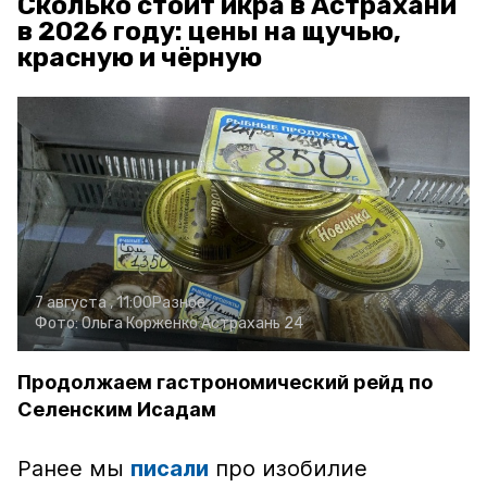
Сколько стоит икра в Астрахани
в 2026 году: цены на щучью,
красную и чёрную
7 августа , 11:00
Разное
Фото:
Ольга Корженко
Астрахань 24
Продолжаем гастрономический рейд по
Селенским Исадам
Ранее мы
писали
про изобилие