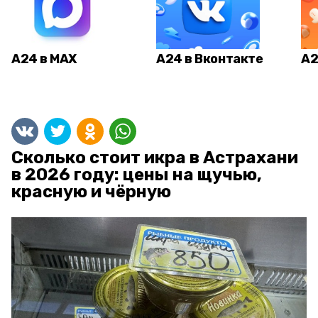
А24 в MAX
А24 в Вконтакте
А2
Сколько стоит икра в Астрахани
в 2026 году: цены на щучью,
красную и чёрную