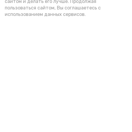
А24 в MAX
А24 в Вконтакте
А2
сайтом и делать его лучше. Продолжая
пользоваться сайтом, Вы соглашаетесь с
использованием данных сервисов.
Астраханцам дали алгоритм
действий при ракетной
опасности
7 августа , 14:00
Безопасность
Фото:
Астрахань 24