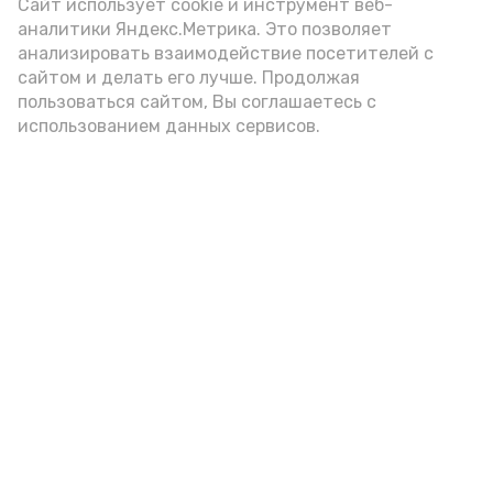
Video
Сайт использует cookie и инструмент веб-
аналитики Яндекс.Метрика. Это позволяет
анализировать взаимодействие посетителей с
сайтом и делать его лучше. Продолжая
Видео: управление пресс-службы и информации
пользоваться сайтом, Вы соглашаетесь с
администрации губернатора АО
использованием данных сервисов.
год единства народов
закон
Подпишись!
А24 в MAX
А24 в Вконтакте
А2