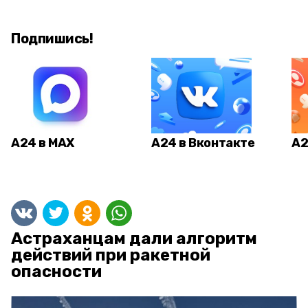
Подпишись!
А24 в MAX
А24 в Вконтакте
А2
Астраханцам дали алгоритм
действий при ракетной
опасности