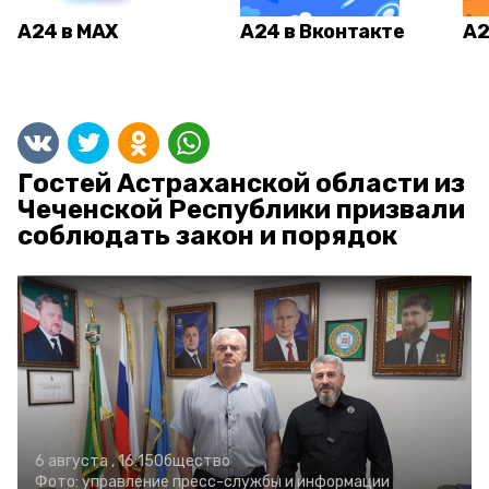
А24 в MAX
А24 в Вконтакте
А2
Гостей Астраханской области из
Чеченской Республики призвали
соблюдать закон и порядок
6 августа , 16:15
Общество
Фото:
управление пресс-службы и информации