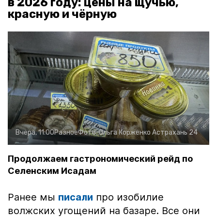
в 2026 году: цены на щучью,
красную и чёрную
Вчера, 11:00
Разное
Фото:
Ольга Корженко
Астрахань 24
Продолжаем гастрономический рейд по
Селенским Исадам
Ранее мы
писали
про изобилие
волжских угощений на базаре. Все они