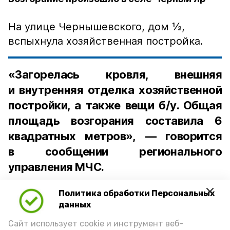
На улице Чернышевского, дом ½,
вспыхнула хозяйственная постройка.
«Загорелась кровля, внешняя
и внутренняя отделка хозяйственной
постройки, а также вещи б/у. Общая
площадь возгорания составила 6
квадратных метров», — говорится
в сообщении регионального
управления МЧС.
На месте работали одна единица
Политика обработки Персональных
техники и пять человек личного
данных
состава. Пожар был ликвидирован за 31
Сайт использует cookie и инструмент веб-