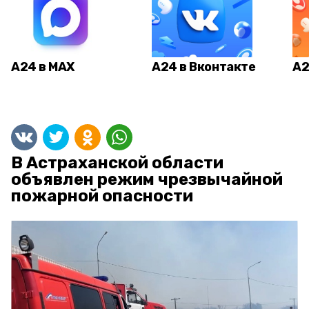
А24 в MAX
А24 в Вконтакте
А2
В Астраханской области
объявлен режим чрезвычайной
пожарной опасности