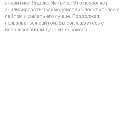
минуту.
аналитики Яндекс.Метрика. Это позволяет
анализировать взаимодействие посетителей с
Пострадавших нет. Предварительная
сайтом и делать его лучше. Продолжая
причина пожара устанавливается.
пользоваться сайтом, Вы соглашаетесь с
использованием данных сервисов.
Подпишись!
А24 в MAX
А24 в Вконтакте
А2
Черноярцы отметили заслуги
педагога-ветерана