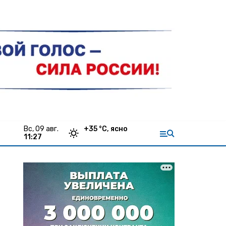
вс, 09 авг.
+
35
°С,
ясно
11:27