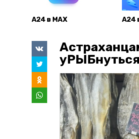
А24 в MAX
А24 
Астраханца
уРЫБнуться