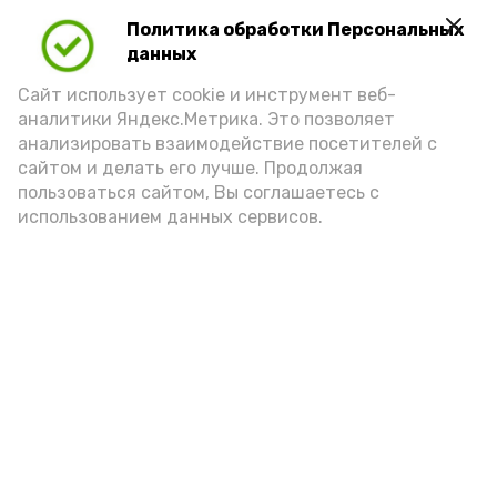
Политика обработки Персональных
Для взрослого человека безопасной
данных
порцией икры считается 30-50 граммов
(2-3 ложки). При этом следует обратить
Сайт использует cookie и инструмент веб-
аналитики Яндекс.Метрика. Это позволяет
внимание на хлеб, с которым она
анализировать взаимодействие посетителей с
подаётся: лучше выбирать
сайтом и делать его лучше. Продолжая
цельнозерновой, с мукой грубого
пользоваться сайтом, Вы соглашаетесь с
использованием данных сервисов.
помола. Есть икру следует в первой
половине дня. Кстати, полезнее для
здоровья сопроводить такой бутерброд
сочными овощами, свежей зеленью и
отварным яйцом.