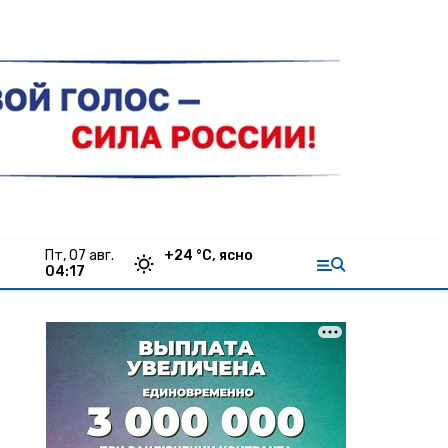
пт, 07 авг.
+
24
°С,
ясно
04:17