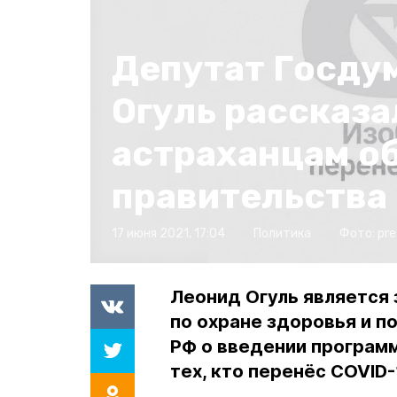
Депутат Госду
Огуль рассказа
астраханцам о
правительства
17 июня 2021, 17:04
Политика
Фото:
pre
Леонид Огуль является
по охране здоровья и 
РФ о введении програм
тех, кто перенёс COVID-