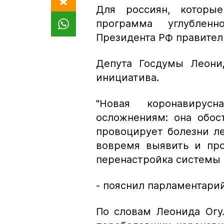
Для россиян, которые
программа углублен
Президента РФ правитель
Депута Госдумы Леонид
инициатива.
"Новая коронавиру
осложнениям: она обос
провоцирует болезни ле
вовремя выявить и про
перенастройка системы 
- пояснил парламентарий
По словам Леонида Огул