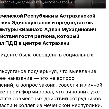
 информации администрации губернатора АО
еченской Республики в Астраханской
евич Эдильсултанов и председатель
льтуры «Вайнах» Адлан Мухадинович
йствия гостя региона, который
л ПДД в центре Астрахани
иденте была освещена в социальных
ьсултанов подчеркнул, что выявление
е наказание — это не вопрос
ний, а вопрос закона, совести и личной
кже проинформировал, что виновник уже
льтате совместных действий сотрудников
асти и коллег из Чеченской Республики.