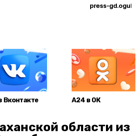
press-gd.ogu
l
в Вконтакте
А24 в ОК
аханской области из