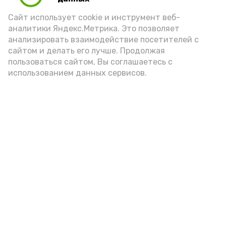
порцией икры считается 30-50 граммов
(2-3 ложки). При этом следует обратить
Сайт использует cookie и инструмент веб-
аналитики Яндекс.Метрика. Это позволяет
внимание на хлеб, с которым она
анализировать взаимодействие посетителей с
подаётся: лучше выбирать
сайтом и делать его лучше. Продолжая
цельнозерновой, с мукой грубого
пользоваться сайтом, Вы соглашаетесь с
использованием данных сервисов.
помола. Есть икру следует в первой
половине дня. Кстати, полезнее для
здоровья сопроводить такой бутерброд
сочными овощами, свежей зеленью и
отварным яйцом.