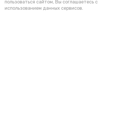
пользоваться сайтом, Вы соглашаетесь с
администрации губернатора АО
использованием данных сервисов.
год единства народов
закон
Подпишись!
А24 в MAX
А24 в Вконтакте
А2
Черноярский ветеран ВДВ