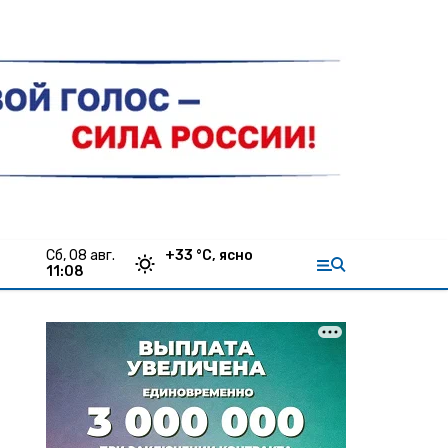
сб, 08 авг.
+
33
°С,
ясно
11:08