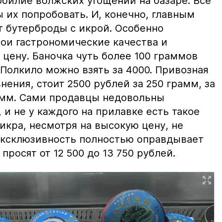
билие волжских угощений на базаре. Все
ы их попробовать. И, конечно, главным
т бутерброды с икрой. Особенно
вои гастрономические качества и
цену. Баночка чуть более 100 граммов
 Полкило можно взять за 4000. Привозная
нения, стоит 2500 рублей за 250 грамм, за
амм. Сами продавцы недовольны
и не у каждого на прилавке есть такое
 икра, несмотря на высокую цену, не
 эксклюзивность полностью оправдывает
просят от 12 500 до 13 750 рублей.