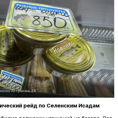
рженко
Астрахань 24
ический рейд по Селенским Исадам