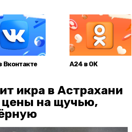
в Вконтакте
А24 в ОК
ит икра в Астрахани
: цены на щучью,
чёрную