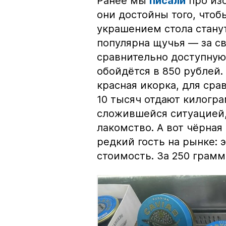
Ранее мы
писали
про изо
они достойны того, чтоб
украшением стола стану
популярна щучья — за с
сравнительно доступную 
обойдётся в 850 рублей.
красная икорка, для срав
10 тысяч отдают килогр
сложившейся ситуацией, 
лакомство. А вот чёрная
редкий гость на рынке:
стоимость. За 250 грамм 