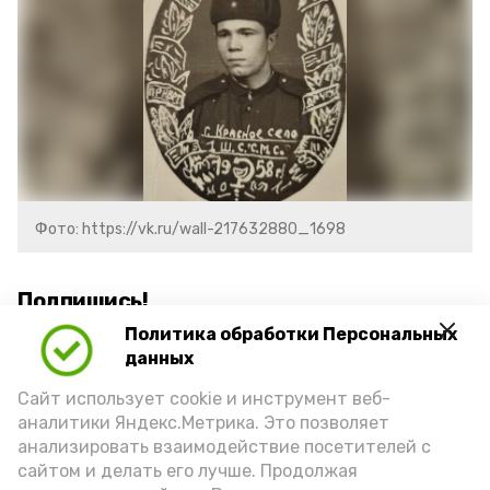
Фото: https://vk.ru/wall-217632880_1698
Подпишись!
Политика обработки Персональных
данных
Сайт использует cookie и инструмент веб-
аналитики Яндекс.Метрика. Это позволяет
анализировать взаимодействие посетителей с
А24 в MAX
А24 в Вконтакте
А2
сайтом и делать его лучше. Продолжая