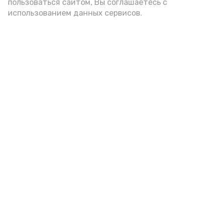
пользоваться сайтом, Вы соглашаетесь с
использованием данных сервисов.
«Сервисы Астраханской
области» теперь доступны в
приложении MAX
Вчера, 17:46
Общество
Фото:
max.ru/babushkin30