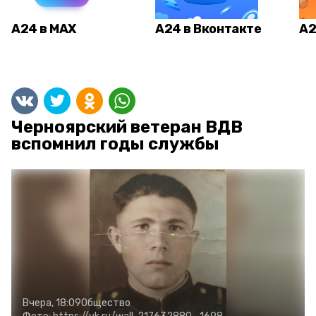
А24 в MAX
А24 в Вконтакте
А2
Черноярский ветеран ВДВ
вспомнил годы службы
Вчера, 18:09
Общество