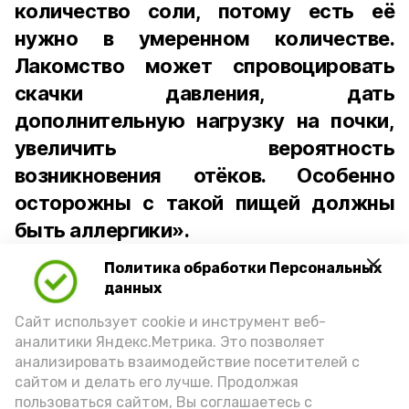
количество соли, потому есть её
нужно в умеренном количестве.
Лакомство может спровоцировать
скачки давления, дать
дополнительную нагрузку на почки,
увеличить вероятность
возникновения отёков. Особенно
осторожны с такой пищей должны
быть аллергики».
Политика обработки Персональных
Для взрослого человека безопасной
данных
порцией икры считается 30-50 граммов
(2-3 ложки). При этом следует обратить
Сайт использует cookie и инструмент веб-
аналитики Яндекс.Метрика. Это позволяет
внимание на хлеб, с которым она
анализировать взаимодействие посетителей с
подаётся: лучше выбирать
сайтом и делать его лучше. Продолжая
цельнозерновой, с мукой грубого
пользоваться сайтом, Вы соглашаетесь с