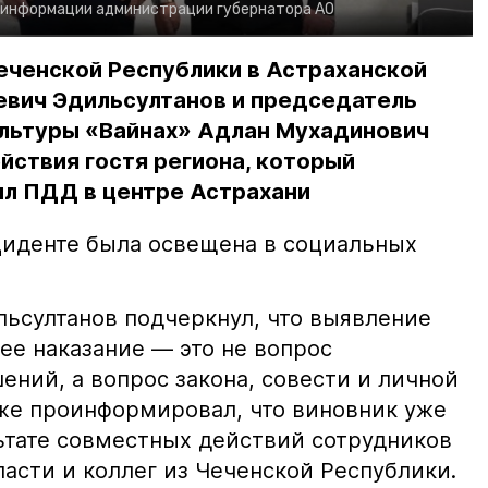
 информации администрации губернатора АО
еченской Республики в Астраханской
евич Эдильсултанов и председатель
льтуры «Вайнах» Адлан Мухадинович
йствия гостя региона, который
л ПДД в центре Астрахани
иденте была освещена в социальных
ьсултанов подчеркнул, что выявление
е наказание — это не вопрос
ний, а вопрос закона, совести и личной
кже проинформировал, что виновник уже
льтате совместных действий сотрудников
асти и коллег из Чеченской Республики.