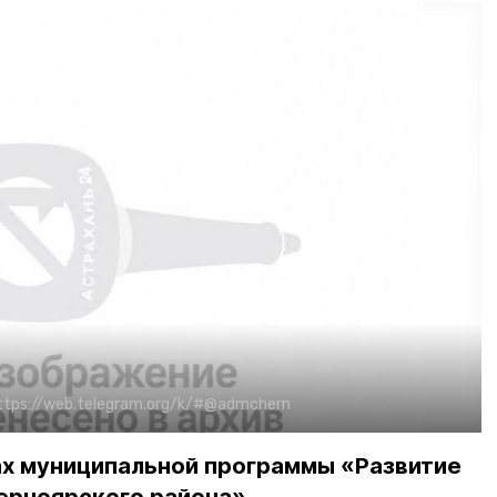
ttps://web.telegram.org/k/#@admchern
ах муниципальной программы «Развитие