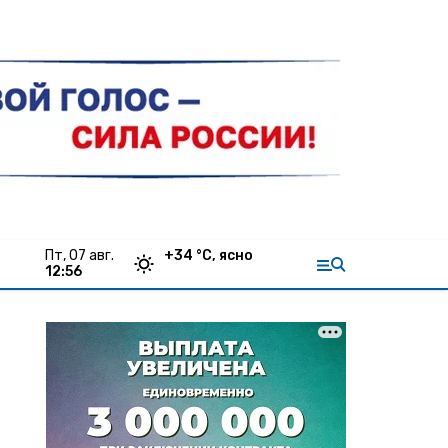
пт, 07 авг.
+
34
°С,
ясно
12:56