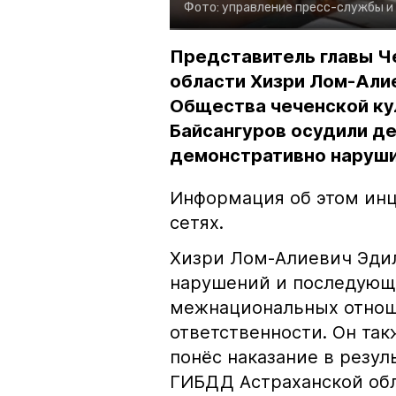
Фото:
управление пресс-службы и
Представитель главы Ч
области Хизри Лом-Али
Общества чеченской ку
Байсангуров осудили де
демонстративно наруши
Информация об этом инц
сетях.
Хизри Лом-Алиевич Эдил
нарушений и последующе
межнациональных отноше
ответственности. Он та
понёс наказание в резу
ГИБДД Астраханской обл