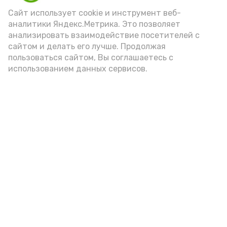
(2-3 ложки). При этом следует обратить
Сайт использует cookie и инструмент веб-
аналитики Яндекс.Метрика. Это позволяет
внимание на хлеб, с которым она
анализировать взаимодействие посетителей с
подаётся: лучше выбирать
сайтом и делать его лучше. Продолжая
цельнозерновой, с мукой грубого
пользоваться сайтом, Вы соглашаетесь с
использованием данных сервисов.
помола. Есть икру следует в первой
половине дня. Кстати, полезнее для
здоровья сопроводить такой бутерброд
сочными овощами, свежей зеленью и
отварным яйцом.