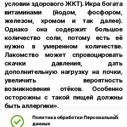
условии здорового ЖКТ). Икра богата
витаминами (йодом, фосфором,
железом, хромом и так далее).
Однако она содержит большое
количество соли, потому есть её
нужно в умеренном количестве.
Лакомство может спровоцировать
скачки давления, дать
дополнительную нагрузку на почки,
увеличить вероятность
возникновения отёков. Особенно
осторожны с такой пищей должны
быть аллергики».
Политика обработки Персональных
Для взрослого человека безопасной
данных
порцией икры считается 30-50 граммов