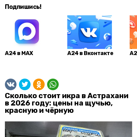
Подпишись!
А24 в MAX
А24 в Вконтакте
А2
Сколько стоит икра в Астрахани
в 2026 году: цены на щучью,
красную и чёрную