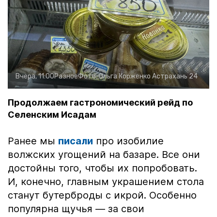
Вчера, 11:00
Разное
Фото:
Ольга Корженко
Астрахань 24
Продолжаем гастрономический рейд по
Селенским Исадам
Ранее мы
писали
про изобилие
волжских угощений на базаре. Все они
достойны того, чтобы их попробовать.
И, конечно, главным украшением стола
станут бутерброды с икрой. Особенно
популярна щучья — за свои