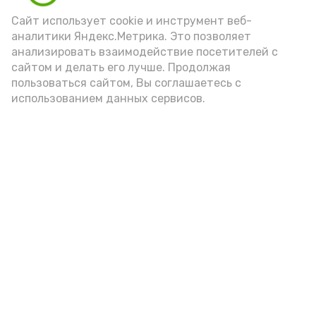
Сайт использует cookie и инструмент веб-
аналитики Яндекс.Метрика. Это позволяет
анализировать взаимодействие посетителей с
А24 в MAX
А24 в Вконтакте
А2
сайтом и делать его лучше. Продолжая
пользоваться сайтом, Вы соглашаетесь с
использованием данных сервисов.
Астраханцам дали алгоритм
действий при ракетной
опасности